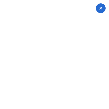
登录平台
✕
皇马巴萨关键球员状态对比
分析
2026-06-28
betway必威亚洲官网
皇马
精选摘要
皇马莫德里奇近期战术参与度提升显著，场均贡献