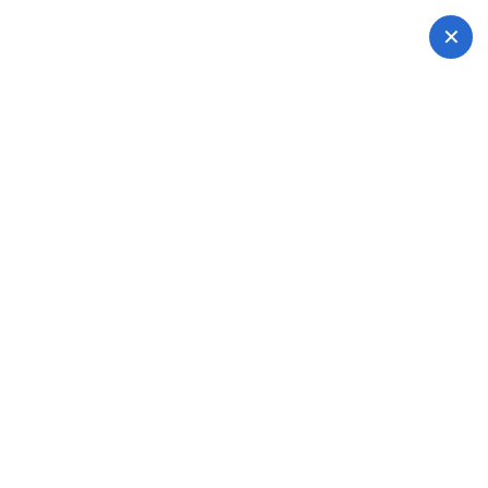
✕
网
小说更新
联系我们
登录平台