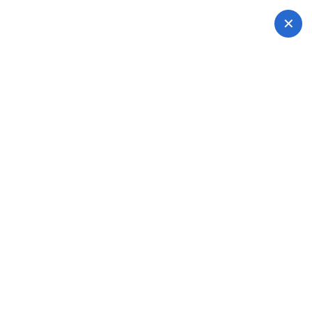
登录平台
✕
标签云列表
按标签聚合浏览相关文章
竞品动向进展梳理 - betway必威亚洲官网