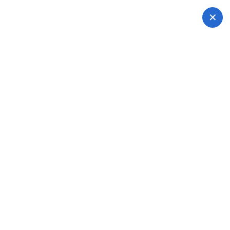
登录平台
✕
标签云列表
按标签聚合浏览相关文章
新片定档背后：制作进度与市场期待的平衡考题